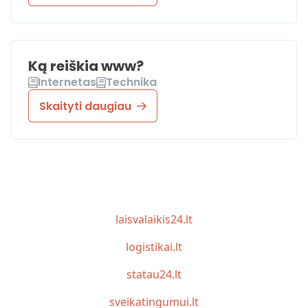
Ką reiškia www?
Internetas
Technika
Skaityti daugiau
laisvalaikis24.lt
logistikai.lt
statau24.lt
sveikatingumui.lt