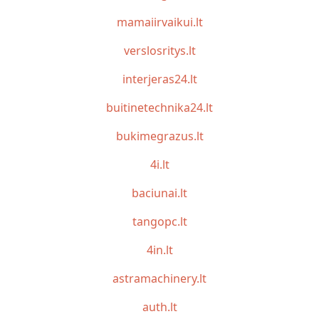
mamaiirvaikui.lt
verslosritys.lt
interjeras24.lt
buitinetechnika24.lt
bukimegrazus.lt
4i.lt
baciunai.lt
tangopc.lt
4in.lt
astramachinery.lt
auth.lt