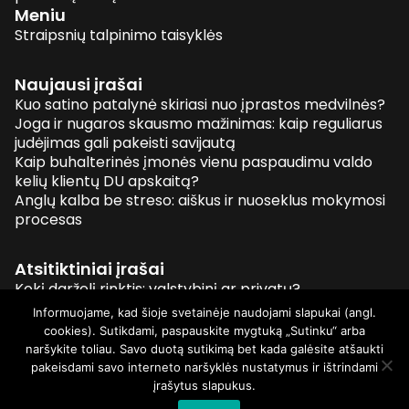
Meniu
Straipsnių talpinimo taisyklės
Naujausi įrašai
Kuo satino patalynė skiriasi nuo įprastos medvilnės?
Joga ir nugaros skausmo mažinimas: kaip reguliarus
judėjimas gali pakeisti savijautą
Kaip buhalterinės įmonės vienu paspaudimu valdo
kelių klientų DU apskaitą?
Anglų kalba be streso: aiškus ir nuoseklus mokymosi
procesas
Atsitiktiniai įrašai
Kokį darželį rinktis: valstybinį ar privatų?
Kaip pasirinkti patalpų valymo įmonę?
Informuojame, kad šioje svetainėje naudojami slapukai (angl.
Kiek pinigų reikia, norint atsidaryti spaustuvę Vilniuje?
cookies). Sutikdami, paspauskite mygtuką „Sutinku“ arba
Karjeros galimybės norintiems tapti jūreiviais
naršykite toliau. Savo duotą sutikimą bet kada galėsite atšaukti
pakeisdami savo interneto naršyklės nustatymus ir ištrindami
įrašytus slapukus.