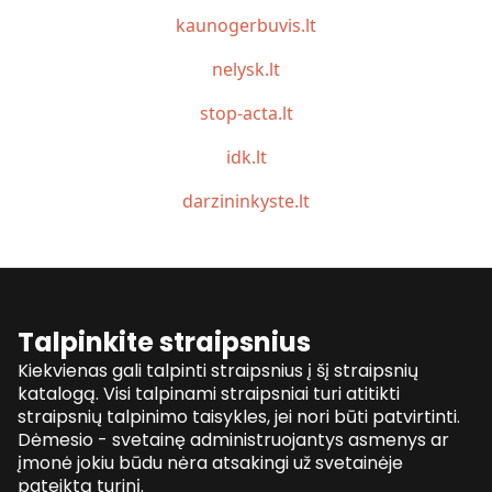
kaunogerbuvis.lt
nelysk.lt
stop-acta.lt
idk.lt
darzininkyste.lt
Talpinkite straipsnius
Kiekvienas gali talpinti straipsnius į šį straipsnių
katalogą. Visi talpinami straipsniai turi atitikti
straipsnių talpinimo taisykles, jei nori būti patvirtinti.
Dėmesio - svetainę administruojantys asmenys ar
įmonė jokiu būdu nėra atsakingi už svetainėje
pateiktą turinį.