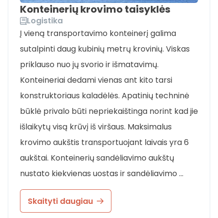
Konteinerių krovimo taisyklės
Logistika
Į vieną transportavimo konteinerį galima
sutalpinti daug kubinių metrų krovinių. Viskas
priklauso nuo jų svorio ir išmatavimų.
Konteineriai dedami vienas ant kito tarsi
konstruktoriaus kaladėlės. Apatinių techninė
būklė privalo būti nepriekaištinga norint kad jie
išlaikytų visą krūvį iš viršaus. Maksimalus
krovimo aukštis transportuojant laivais yra 6
aukštai. Konteinerių sandėliavimo aukštų
nustato kiekvienas uostas ir sandėliavimo …
Skaityti daugiau