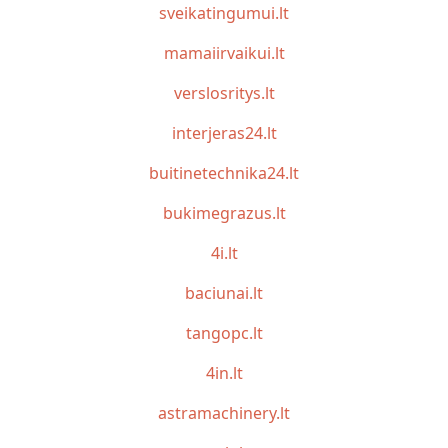
sveikatingumui.lt
mamaiirvaikui.lt
verslosritys.lt
interjeras24.lt
buitinetechnika24.lt
bukimegrazus.lt
4i.lt
baciunai.lt
tangopc.lt
4in.lt
astramachinery.lt