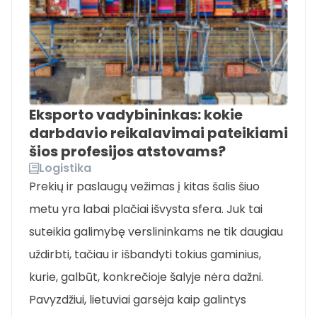
Eksporto vadybininkas: kokie
darbdavio reikalavimai pateikiami
šios profesijos atstovams?
Logistika
Prekių ir paslaugų vežimas į kitas šalis šiuo
metu yra labai plačiai išvysta sfera. Juk tai
suteikia galimybę verslininkams ne tik daugiau
uždirbti, tačiau ir išbandyti tokius gaminius,
kurie, galbūt, konkrečioje šalyje nėra dažni.
Pavyzdžiui, lietuviai garsėja kaip galintys