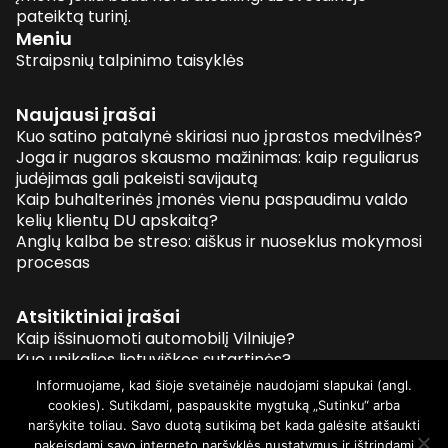
pateiktą turinį.
Meniu
Straipsnių talpinimo taisyklės
Naujausi įrašai
Kuo satino patalynė skiriasi nuo įprastos medvilnės?
Joga ir nugaros skausmo mažinimas: kaip reguliarus
judėjimas gali pakeisti savijautą
Kaip buhalterinės įmonės vienu paspaudimu valdo
kelių klientų DU apskaitą?
Anglų kalba be streso: aiškus ir nuoseklus mokymosi
procesas
Atsitiktiniai įrašai
Kaip išsinuomoti automobilį Vilniuje?
Kuo unikalios lietuviškos sutartinės?
Perkame avalynę internetu. Kaip nusipirkti tinkamus
Informuojame, kad šioje svetainėje naudojami slapukai (angl.
batus
cookies). Sutikdami, paspauskite mygtuką „Sutinku“ arba
Kur išmesti panaudotą prezervatyvą?
naršykite toliau. Savo duotą sutikimą bet kada galėsite atšaukti
pakeisdami savo interneto naršyklės nustatymus ir ištrindami