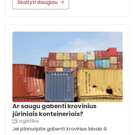
Skaityti daugiau
Ar saugu gabenti krovinius
jūriniais konteineriais?
Logistika
Jei planuojate gabenti krovinius laivais ši