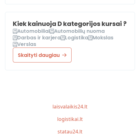
Kiek kainuoja D kategorijos kursai ?
Automobiliai
Automobilių nuoma
Darbas ir karjera
Logistika
Mokslas
Verslas
Skaityti daugiau
laisvalaikis24.lt
logistikai.lt
statau24.lt