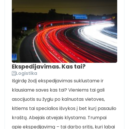
Ekspedijavimas. Kas tai?
Logistika
Išgirdę žodį ekspedijavimas suklustame ir
klausiame saves kas tai? Vieniems tai gali
asocijuotis su žygiu po kalnuotas vietoves,
kitiems tai specialios išvykos į bet kurį pasaulio
kraštą. Abejais atvejais klystama. Trumpai
apie ekspedijavimą – tai darbo sritis, kuri labai