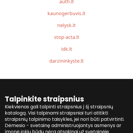
auth.lt
kaunogerbuvis.lt
nelysk.lt
stop-acta.lt
idk.lt
darzininkyste.lt
Talpinkite straipsnius
Kiekvienas gali talpinti straipsnius į šį straipsnių
katalogą. Visi talpinami straipsniai turi atitikti
straipsnių talpinimo taisykles, jei nori būti patvirtinti.
Dėmesio - svetainę administruojantys asmenys ar
įmonė jokiu būdu nėra atsakingi už svetainėje