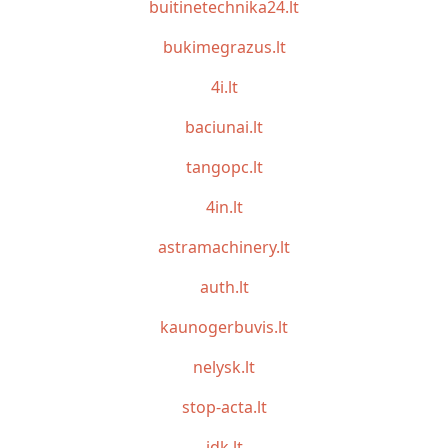
buitinetechnika24.lt
bukimegrazus.lt
4i.lt
baciunai.lt
tangopc.lt
4in.lt
astramachinery.lt
auth.lt
kaunogerbuvis.lt
nelysk.lt
stop-acta.lt
idk.lt