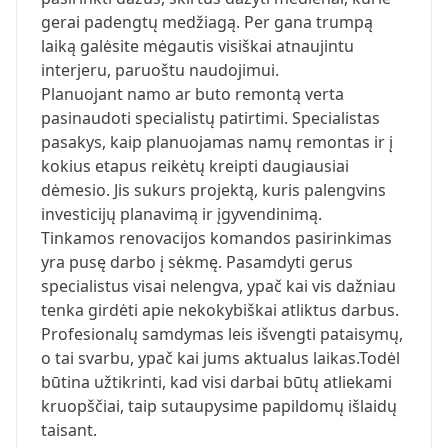
gerai padengtų medžiagą. Per gana trumpą
laiką galėsite mėgautis visiškai atnaujintu
interjeru, paruoštu naudojimui.
Planuojant namo ar buto remontą verta
pasinaudoti specialistų patirtimi. Specialistas
pasakys, kaip planuojamas namų remontas ir į
kokius etapus reikėtų kreipti daugiausiai
dėmesio. Jis sukurs projektą, kuris palengvins
investicijų planavimą ir įgyvendinimą.
Tinkamos renovacijos komandos pasirinkimas
yra pusę darbo į sėkmę. Pasamdyti gerus
specialistus visai nelengva, ypač kai vis dažniau
tenka girdėti apie nekokybiškai atliktus darbus.
Profesionalų samdymas leis išvengti pataisymų,
o tai svarbu, ypač kai jums aktualus laikas.Todėl
būtina užtikrinti, kad visi darbai būtų atliekami
kruopščiai, taip sutaupysime papildomų išlaidų
taisant.