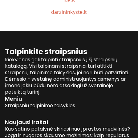
darzininkyste.lt
Talpinkite straipsnius
Kiekvienas gali talpinti straipsnius į šį straipsnių
katalogą. Visi talpinami straipsniai turi atitikti
straipsnių talpinimo taisykles, jei nori būti patvirtinti.
Dėmesio - svetainę administruojantys asmenys ar
įmonė jokiu būdu nėra atsakingi už svetainėje
pateiktą turinį.
Meniu
Straipsnių talpinimo taisyklės
Naujausi įrašai
Kuo satino patalynė skiriasi nuo įprastos medvilnės?
Joga ir nugaros skausmo mažinimas: kaip reguliarus