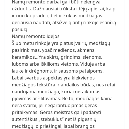
Namų remonto darbai gali būti nelengva
užduotis. Dažniausiai trūksta idėjų apie tai, kaip
ir nuo ko pradėti, bet ir kokias medžiagas
geriausia naudoti, atsižvelgiant į rinkoje esančią
pasiūlą.
Namų remonto idėjos
Šiuo metu rinkoje yra platus įvairių medžiagų
pasirinkimas, ypač medienos, akmens,
keramikos…Yra skirtų grindims, sienoms,
luboms arba iškilioms vietoms. Viduje arba
lauke ir drėgnoms, ir sausoms patalpoms.
Labai svarbus aspektas yra kiekvienos
medžiagos tekstūra ir apdailos būdas, nes retai
naudojama medžiaga, kuriai netaikomas
pjovimas ar šlifavimas. Be to, medžiagos kaina
nėra svarbi, jei negarantuojamas geras
pritaikymas. Geras meistras gali padaryti
autentiškus „stebuklus“ net iš pigesnių
medžiagų, o priešingai, labai brangios