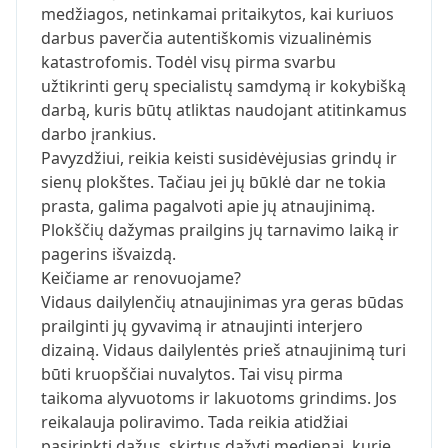
medžiagos, netinkamai pritaikytos, kai kuriuos
darbus paverčia autentiškomis vizualinėmis
katastrofomis. Todėl visų pirma svarbu
užtikrinti gerų specialistų samdymą ir kokybišką
darbą, kuris būtų atliktas naudojant atitinkamus
darbo įrankius.
Pavyzdžiui, reikia keisti susidėvėjusias grindų ir
sienų plokštes. Tačiau jei jų būklė dar ne tokia
prasta, galima pagalvoti apie jų atnaujinimą.
Plokščių dažymas prailgins jų tarnavimo laiką ir
pagerins išvaizdą.
Keičiame ar renovuojame?
Vidaus dailylenčių atnaujinimas yra geras būdas
prailginti jų gyvavimą ir atnaujinti interjero
dizainą. Vidaus dailylentės prieš atnaujinimą turi
būti kruopščiai nuvalytos. Tai visų pirma
taikoma alyvuotoms ir lakuotoms grindims. Jos
reikalauja poliravimo. Tada reikia atidžiai
pasirinkti dažus, skirtus dažyti medienai, kurie