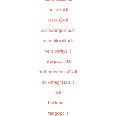
logistikai.lt
statau24.lt
sveikatingumui.lt
mamaiirvaikui.lt
verslosritys.lt
interjeras24.lt
buitinetechnika24.lt
bukimegrazus.lt
4i.lt
baciunai.lt
tangopc.lt