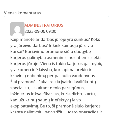
Vienas komentaras
ADMINISTRATORIUS
2023-09-06 09:00
Kaip manote ar darbas jūroje yra sunkus? Koks
yra jūreivio darbas? Ir kiek kainuoja jūreivio
kursai? Buriavimo pramonė siūlo daugybę
karjeros galimybių asmenims, norintiems siekti
karjeros jūroje. Viena iš tokių karjeros galimybių
yra komercinė laivyba, kuri apima prekių ir
krovinių gabenimą per pasaulio vandenynus.
Šiai pramonės šakai reikia įvairių kvalifikuotų
specialistų, įskaitant denio pareigūnus,
inžinierius ir kvalifikacijas, kurie dirbtų kartu,
kad užtikrintų saugų ir efektyvų laivo
eksploatavimą. Be to, ši pramonė siūlo karjeros
krante galimybių, pavyzdžiui, uosto operacijos ir