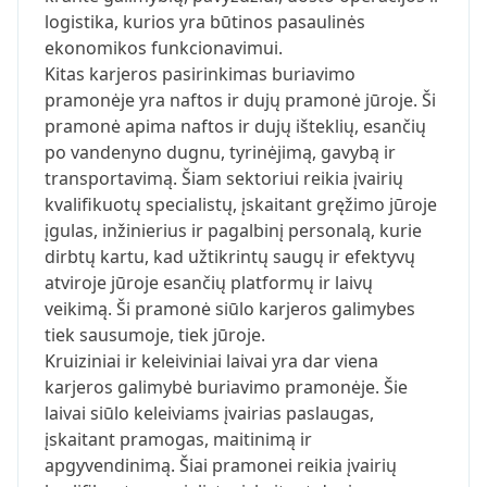
logistika, kurios yra būtinos pasaulinės
ekonomikos funkcionavimui.
Kitas karjeros pasirinkimas buriavimo
pramonėje yra naftos ir dujų pramonė jūroje. Ši
pramonė apima naftos ir dujų išteklių, esančių
po vandenyno dugnu, tyrinėjimą, gavybą ir
transportavimą. Šiam sektoriui reikia įvairių
kvalifikuotų specialistų, įskaitant gręžimo jūroje
įgulas, inžinierius ir pagalbinį personalą, kurie
dirbtų kartu, kad užtikrintų saugų ir efektyvų
atviroje jūroje esančių platformų ir laivų
veikimą. Ši pramonė siūlo karjeros galimybes
tiek sausumoje, tiek jūroje.
Kruiziniai ir keleiviniai laivai yra dar viena
karjeros galimybė buriavimo pramonėje. Šie
laivai siūlo keleiviams įvairias paslaugas,
įskaitant pramogas, maitinimą ir
apgyvendinimą. Šiai pramonei reikia įvairių