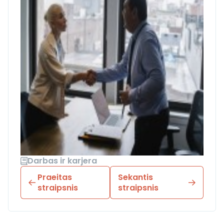
Darbas ir karjera
Praeitas
Sekantis
straipsnis
straipsnis