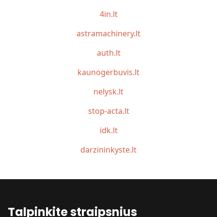
4in.lt
astramachinery.lt
auth.lt
kaunogerbuvis.lt
nelysk.lt
stop-acta.lt
idk.lt
darzininkyste.lt
Talpinkite straipsnius