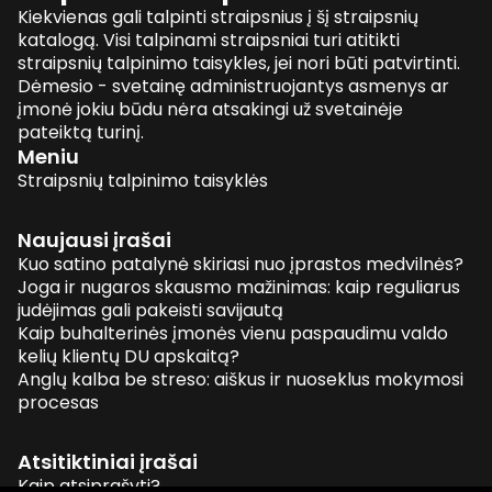
Kiekvienas gali talpinti straipsnius į šį straipsnių
katalogą. Visi talpinami straipsniai turi atitikti
straipsnių talpinimo taisykles, jei nori būti patvirtinti.
Dėmesio - svetainę administruojantys asmenys ar
įmonė jokiu būdu nėra atsakingi už svetainėje
pateiktą turinį.
Meniu
Straipsnių talpinimo taisyklės
Naujausi įrašai
Kuo satino patalynė skiriasi nuo įprastos medvilnės?
Joga ir nugaros skausmo mažinimas: kaip reguliarus
judėjimas gali pakeisti savijautą
Kaip buhalterinės įmonės vienu paspaudimu valdo
kelių klientų DU apskaitą?
Anglų kalba be streso: aiškus ir nuoseklus mokymosi
procesas
Atsitiktiniai įrašai
Kaip atsiprašyti?