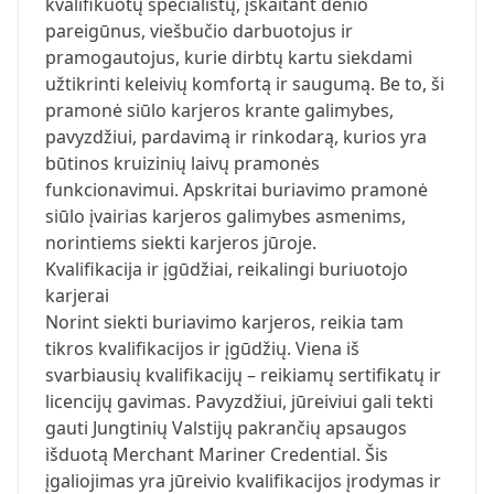
kvalifikuotų specialistų, įskaitant denio
pareigūnus, viešbučio darbuotojus ir
pramogautojus, kurie dirbtų kartu siekdami
užtikrinti keleivių komfortą ir saugumą. Be to, ši
pramonė siūlo karjeros krante galimybes,
pavyzdžiui, pardavimą ir rinkodarą, kurios yra
būtinos kruizinių laivų pramonės
funkcionavimui. Apskritai buriavimo pramonė
siūlo įvairias karjeros galimybes asmenims,
norintiems siekti karjeros jūroje.
Kvalifikacija ir įgūdžiai, reikalingi buriuotojo
karjerai
Norint siekti buriavimo karjeros, reikia tam
tikros kvalifikacijos ir įgūdžių. Viena iš
svarbiausių kvalifikacijų – reikiamų sertifikatų ir
licencijų gavimas. Pavyzdžiui, jūreiviui gali tekti
gauti Jungtinių Valstijų pakrančių apsaugos
išduotą Merchant Mariner Credential. Šis
įgaliojimas yra jūreivio kvalifikacijos įrodymas ir