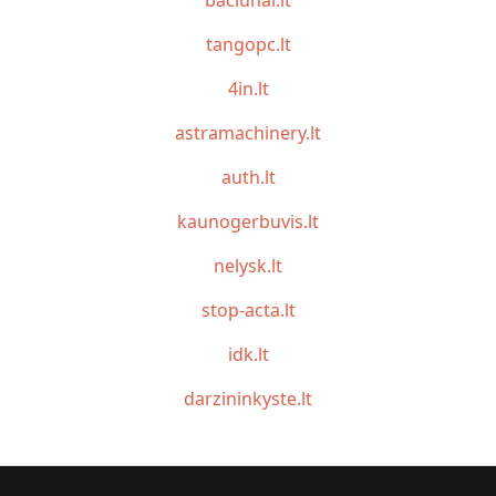
baciunai.lt
tangopc.lt
4in.lt
astramachinery.lt
auth.lt
kaunogerbuvis.lt
nelysk.lt
stop-acta.lt
idk.lt
darzininkyste.lt