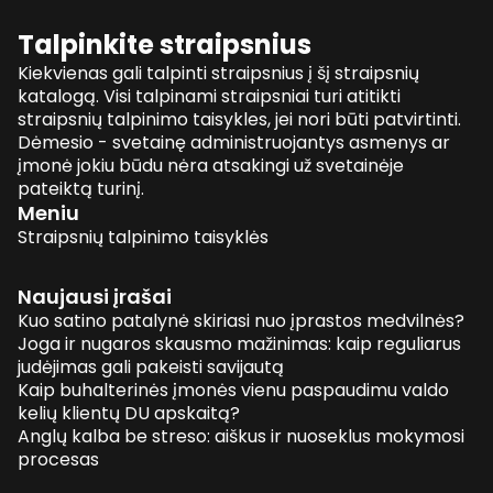
Talpinkite straipsnius
Kiekvienas gali talpinti straipsnius į šį straipsnių
katalogą. Visi talpinami straipsniai turi atitikti
straipsnių talpinimo taisykles, jei nori būti patvirtinti.
Dėmesio - svetainę administruojantys asmenys ar
įmonė jokiu būdu nėra atsakingi už svetainėje
pateiktą turinį.
Meniu
Straipsnių talpinimo taisyklės
Naujausi įrašai
Kuo satino patalynė skiriasi nuo įprastos medvilnės?
Joga ir nugaros skausmo mažinimas: kaip reguliarus
judėjimas gali pakeisti savijautą
Kaip buhalterinės įmonės vienu paspaudimu valdo
kelių klientų DU apskaitą?
Anglų kalba be streso: aiškus ir nuoseklus mokymosi
procesas