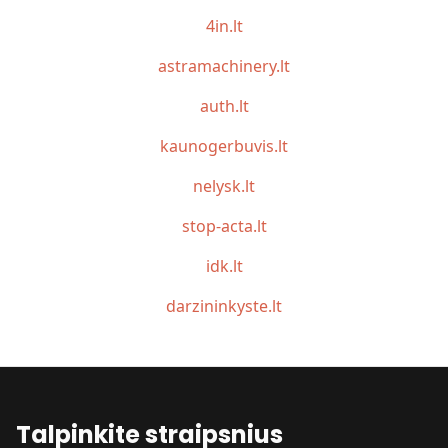
4in.lt
astramachinery.lt
auth.lt
kaunogerbuvis.lt
nelysk.lt
stop-acta.lt
idk.lt
darzininkyste.lt
Talpinkite straipsnius