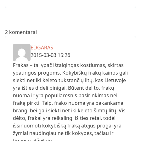
2 komentarai
EDGARAS
2015-03-03 15:26
Frakas – tai ypač ištaigingas kostiumas, skirtas
ypatingos progoms. Kokybiškų frakų kainos gali
siekti net iki keleto tūkstančių litų, kas Lietuvoje
yra išties dideli pinigai. Būtent dėl to, frakų
nuoma ir yra populiaresnis pasirinkimas nei
fraką pirkti. Taip, frako nuoma yra pakankamai
brangi bei gali siekti net iki keleto šimtų litų. Vis
dėlto, frakai yra reikalingi iš ties retai, todėl
išsinuomoti kokybišką fraką atėjus progai yra
žymiai naudingiau ne tik kokybės, tačiau ir
finansų atžvilgiu.