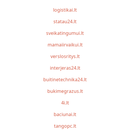
logistikai.lt
statau24.lt
sveikatingumui.lt
mamaiirvaikui.lt
verslosritys.lt
interjeras24.lt
buitinetechnika24.lt
bukimegrazus.lt
4i.lt
baciunai.lt
tangopc.lt