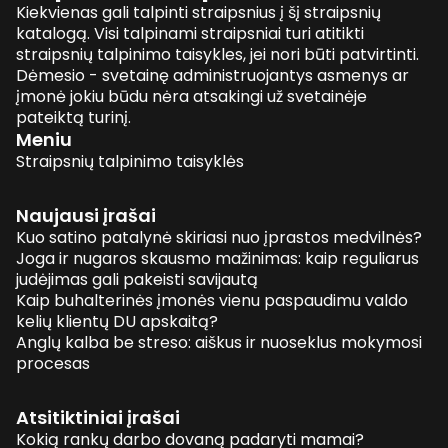
Kiekvienas gali talpinti straipsnius į šį straipsnių
katalogą. Visi talpinami straipsniai turi atitikti
straipsnių talpinimo taisykles, jei nori būti patvirtinti.
Dėmesio - svetainę administruojantys asmenys ar
įmonė jokiu būdu nėra atsakingi už svetainėje
pateiktą turinį.
Meniu
Straipsnių talpinimo taisyklės
Naujausi įrašai
Kuo satino patalynė skiriasi nuo įprastos medvilnės?
Joga ir nugaros skausmo mažinimas: kaip reguliarus
judėjimas gali pakeisti savijautą
Kaip buhalterinės įmonės vienu paspaudimu valdo
kelių klientų DU apskaitą?
Anglų kalba be streso: aiškus ir nuoseklus mokymosi
procesas
Atsitiktiniai įrašai
Kokią rankų darbo dovaną padaryti mamai?