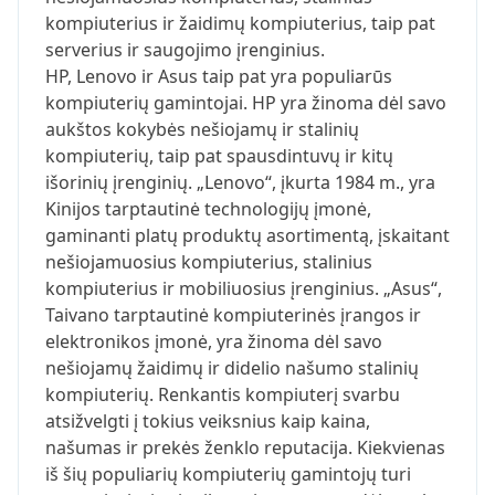
kompiuterius ir žaidimų kompiuterius, taip pat
serverius ir saugojimo įrenginius.
HP, Lenovo ir Asus taip pat yra populiarūs
kompiuterių gamintojai. HP yra žinoma dėl savo
aukštos kokybės nešiojamų ir stalinių
kompiuterių, taip pat spausdintuvų ir kitų
išorinių įrenginių. „Lenovo“, įkurta 1984 m., yra
Kinijos tarptautinė technologijų įmonė,
gaminanti platų produktų asortimentą, įskaitant
nešiojamuosius kompiuterius, stalinius
kompiuterius ir mobiliuosius įrenginius. „Asus“,
Taivano tarptautinė kompiuterinės įrangos ir
elektronikos įmonė, yra žinoma dėl savo
nešiojamų žaidimų ir didelio našumo stalinių
kompiuterių. Renkantis kompiuterį svarbu
atsižvelgti į tokius veiksnius kaip kaina,
našumas ir prekės ženklo reputacija. Kiekvienas
iš šių populiarių kompiuterių gamintojų turi