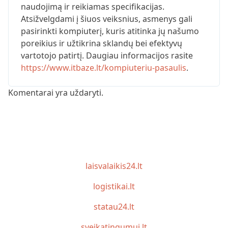
naudojimą ir reikiamas specifikacijas.
Atsižvelgdami į šiuos veiksnius, asmenys gali
pasirinkti kompiuterį, kuris atitinka jų našumo
poreikius ir užtikrina sklandų bei efektyvų
vartotojo patirtį. Daugiau informacijos rasite
https://www.itbaze.lt/kompiuteriu-pasaulis
.
Komentarai yra uždaryti.
laisvalaikis24.lt
logistikai.lt
statau24.lt
sveikatingumui.lt