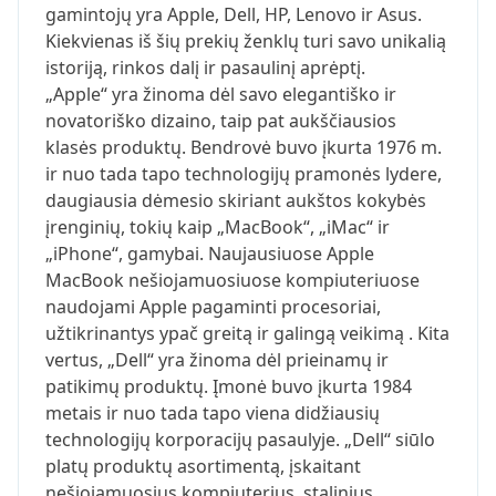
gamintojų yra Apple, Dell, HP, Lenovo ir Asus.
Kiekvienas iš šių prekių ženklų turi savo unikalią
istoriją, rinkos dalį ir pasaulinį aprėptį.
„Apple“ yra žinoma dėl savo elegantiško ir
novatoriško dizaino, taip pat aukščiausios
klasės produktų. Bendrovė buvo įkurta 1976 m.
ir nuo tada tapo technologijų pramonės lydere,
daugiausia dėmesio skiriant aukštos kokybės
įrenginių, tokių kaip „MacBook“, „iMac“ ir
„iPhone“, gamybai. Naujausiuose Apple
MacBook nešiojamuosiuose kompiuteriuose
naudojami Apple pagaminti procesoriai,
užtikrinantys ypač greitą ir galingą veikimą . Kita
vertus, „Dell“ yra žinoma dėl prieinamų ir
patikimų produktų. Įmonė buvo įkurta 1984
metais ir nuo tada tapo viena didžiausių
technologijų korporacijų pasaulyje. „Dell“ siūlo
platų produktų asortimentą, įskaitant
nešiojamuosius kompiuterius, stalinius