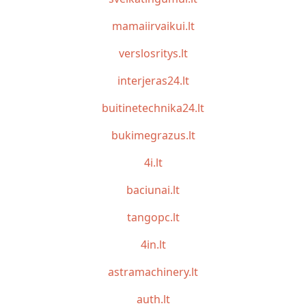
mamaiirvaikui.lt
verslosritys.lt
interjeras24.lt
buitinetechnika24.lt
bukimegrazus.lt
4i.lt
baciunai.lt
tangopc.lt
4in.lt
astramachinery.lt
auth.lt