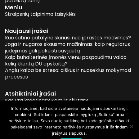
pateiktą turinį.
Meniu
Straipsnių talpinimo taisyklės
Naujausi įrašai
Kuo satino patalynė skiriasi nuo įprastos medvilnės?
Joga ir nugaros skausmo mažinimas: kaip reguliarus
judėjimas gali pakeisti savijautą
Kaip buhalterinės įmonės vienu paspaudimu valdo
kelių klientų DU apskaitą?
Anglų kalba be streso: aiškus ir nuoseklus mokymosi
procesas
Atsitiktiniai įrašai
Kas yra kreatinas? Kam jis skirtas?
Nukritusių lapų kompostavimas: kaip ir ar verta?
Informuojame, kad šioje svetainėje naudojami slapukai (angl.
Koks popierius naudojamas skrajučių gamyboje?
cookies). Sutikdami, paspauskite mygtuką „Sutinku“ arba
Kas yra frakai?
naršykite toliau. Savo duotą sutikimą bet kada galėsite atšaukti
pakeisdami savo interneto naršyklės nustatymus ir ištrindami
įrašytus slapukus.