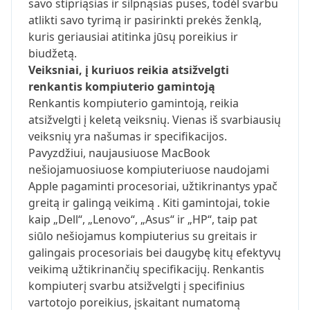
savo stipriąsias ir silpnąsias puses, todėl svarbu
atlikti savo tyrimą ir pasirinkti prekės ženklą,
kuris geriausiai atitinka jūsų poreikius ir
biudžetą.
Veiksniai, į kuriuos reikia atsižvelgti
renkantis kompiuterio gamintoją
Renkantis kompiuterio gamintoją, reikia
atsižvelgti į keletą veiksnių. Vienas iš svarbiausių
veiksnių yra našumas ir specifikacijos.
Pavyzdžiui, naujausiuose MacBook
nešiojamuosiuose kompiuteriuose naudojami
Apple pagaminti procesoriai, užtikrinantys ypač
greitą ir galingą veikimą . Kiti gamintojai, tokie
kaip „Dell“, „Lenovo“, „Asus“ ir „HP“, taip pat
siūlo nešiojamus kompiuterius su greitais ir
galingais procesoriais bei daugybę kitų efektyvų
veikimą užtikrinančių specifikacijų. Renkantis
kompiuterį svarbu atsižvelgti į specifinius
vartotojo poreikius, įskaitant numatomą